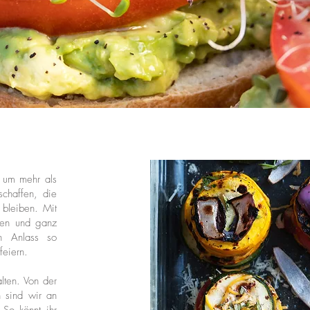
s um mehr als
chaffen, die
 bleiben. Mit
ten und ganz
n Anlass so
feiern.
lten. Von der
 sind wir an