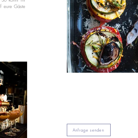
 So könnt ihr
f eure Gäste
Anfrage senden