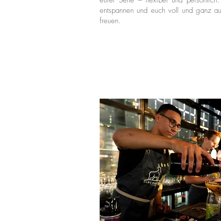
eurer Seite – flexibel und persönlich.
entspannen und euch voll und ganz au
freuen.